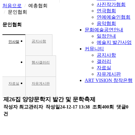
사진작가협회
처음으로
예총협회
연극협회
문인협회
연예예술인협회
음악협회
문인협회
문화예술공연안내
일정안내
공지사항
인사말
예술지 발간사업
커뮤니티
공지사항
갤러리
행사갤러리
자료실
자유게시판
ART VISION 창작은행
자료실
자유게시판
제26집 양양문학지 발간 및 문학축제
작성자
최고관리자
작성일24-12-17 13:38 조회400회 댓글0
건
이전글
다음글
목록