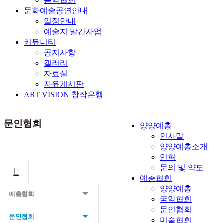
음악협회
문화예술공연안내
일정안내
예술지 발간사업
커뮤니티
공지사항
갤러리
자료실
자유게시판
ART VISION 창작은행
문인협회
양양예총
인사말
양양예총소개
연혁
문의 및 약도
예총협회
양양예총
예총협회
국악협회
문인협회
문인협회
미술협회