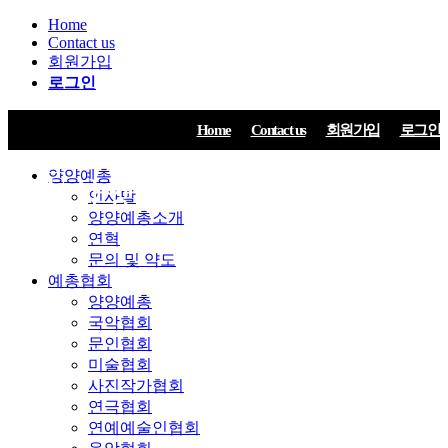
Home
Contact us
회원가입
로그인
Home
Contact us
회원가입
로그인
양양예총
인사말
양양예총소개
연혁
문의 및 약도
예총협회
양양예총
국악협회
문인협회
미술협회
사진작가협회
연극협회
연예예술인협회