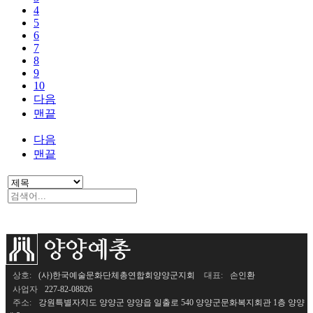
4
5
6
7
8
9
10
다음
맨끝
다음
맨끝
검색
상호:
(사)한국예술문화단체총연합회양양군지회
대표:
손인환
사업자
227-82-08826
주소:
강원특별자치도 양양군 양양읍 일출로 540 양양군문화복지회관 1층 양양