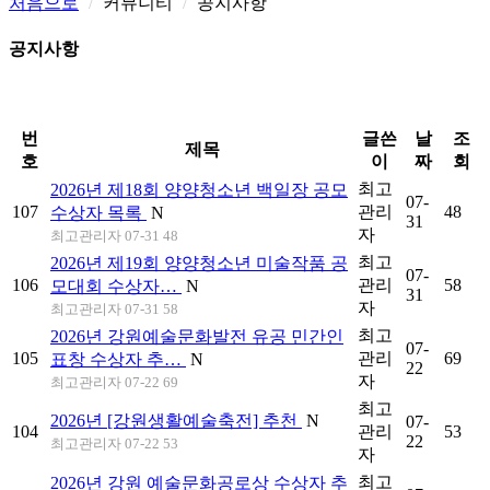
처음으로
커뮤니티
공지사항
공지사항
RSS
번
글쓴
날
조
제목
호
이
짜
회
최고
2026년 제18회 양양청소년 백일장 공모
07-
107
관리
48
수상자 목록
N
31
자
최고관리자
07-31 48
최고
2026년 제19회 양양청소년 미술작품 공
07-
106
관리
58
모대회 수상자…
N
31
자
최고관리자
07-31 58
최고
2026년 강원예술문화발전 유공 민간인
07-
105
관리
69
표창 수상자 추…
N
22
자
최고관리자
07-22 69
최고
2026년 [강원생활예술축전] 추천
N
07-
104
관리
53
22
최고관리자
07-22 53
자
최고
2026년 강원 예술문화공로상 수상자 추