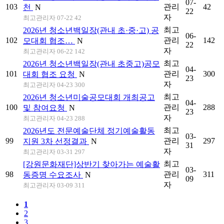
07-
103
관리
42
천
N
22
자
최고관리자
07-22 42
최고
2026년 청소년백일장(관내 초·중·고) 공
06-
102
관리
142
모대회 협조…
N
22
자
최고관리자
06-22 142
최고
2026년 청소년백일장(관내 초중고)공모
04-
101
관리
300
대회 협조 요청
N
23
자
최고관리자
04-23 300
최고
2026년 청소년미술공모대회 개최공고
04-
100
관리
288
및 참여요청
N
23
자
최고관리자
04-23 288
최고
2026년도 전문예술단체 정기예술활동
03-
99
관리
297
지원 3차 선정결과
N
31
자
최고관리자
03-31 297
최고
[강원문화재단]상반기 찾아가는 예술활
03-
98
관리
311
동증명 수요조사
N
09
자
최고관리자
03-09 311
1
2
3